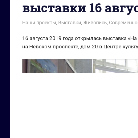
выставки 16 авгус
15.09.2019
wol.ru
Наши проекты
,
Выставки
,
Живопись
,
Современно
16 августа 2019 года открылась выставка «На
на Невском проспекте, дом 20 в Центре культ