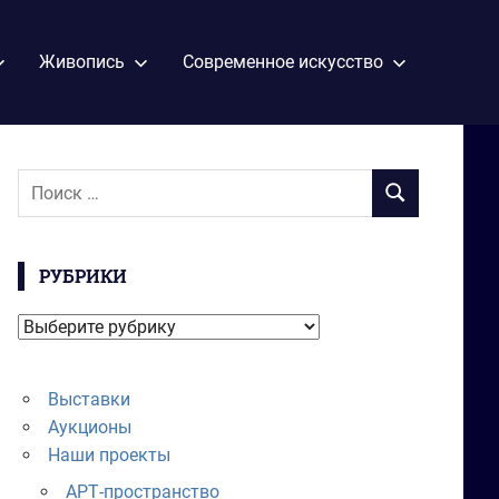
Живопись
Современное искусство
Поиск
ПОИСК
для:
РУБРИКИ
Рубрики
Выставки
Аукционы
Наши проекты
АРТ-пространство