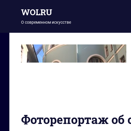
Перейти
WOLRU
к
содержимому
О современном искусстве
Фоторепортаж об