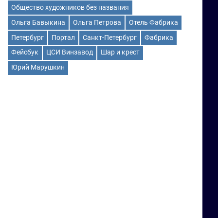
Общество художников без названия
Ольга Бавыкина
Ольга Петрова
Отель Фабрика
Петербург
Портал
Санкт-Петербург
Фабрика
Фейсбук
ЦСИ Винзавод
Шар и крест
Юрий Марушкин