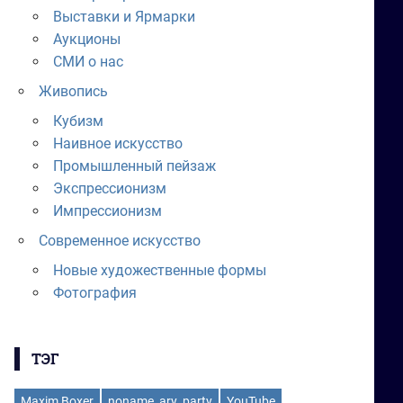
Выставки и Ярмарки
Аукционы
СМИ о нас
Живопись
Кубизм
Наивное искусство
Промышленный пейзаж
Экспрессионизм
Импрессионизм
Современное искусство
Новые художественные формы
Фотография
ТЭГ
Maxim Boxer
noname_ary_party
YouTube