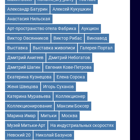
Александр Батурин
Алексей Кукушкин
Анастасия Нильская
Арт-пространство отела Фабрика
Аукцион
Виктор Овсянников
Виктор Рибас
Винзавод
Выставка
Выставка живописи
Галерея Портал
Дмитрий Анигеев
Дмитрий Небогатов
Дмитрий Шагин
Евгения Кове-Петрова
Екатерина Кузнецова
Елена Сорока
Женя Швецова
Игорь Суханов
Катерина Муравьева
Коллекционер
Коллекционирование
Максим Боксер
Марина Имар
Митьки
Москва
Музей Митьки-Арт
На индустриальных скоростях
Невский 20
Николай Базунов