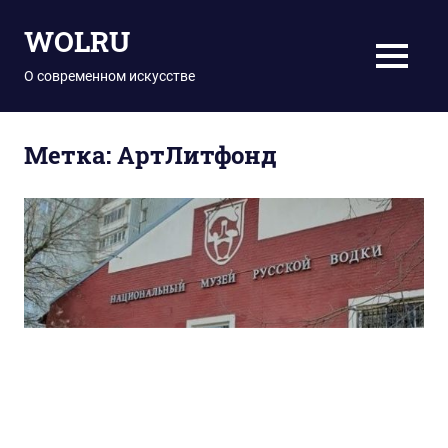
Перейти
WOLRU
к
содержимому
МЕНЮ
О современном искусстве
Метка:
АртЛитфонд