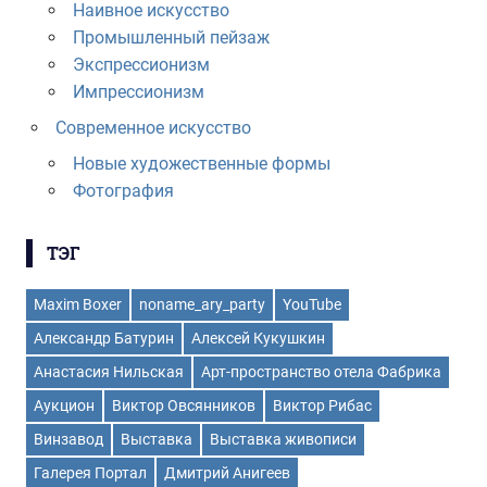
Наивное искусство
Промышленный пейзаж
Экспрессионизм
Импрессионизм
Современное искусство
Новые художественные формы
Фотография
ТЭГ
Maxim Boxer
noname_ary_party
YouTube
Александр Батурин
Алексей Кукушкин
Анастасия Нильская
Арт-пространство отела Фабрика
Аукцион
Виктор Овсянников
Виктор Рибас
Винзавод
Выставка
Выставка живописи
Галерея Портал
Дмитрий Анигеев