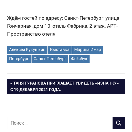
Ждём гостей по адресу: Санкт-Петербург, улица
Гончарная, дом 10, отель Фабрика, 2 этаж. АРТ-
Пространство отеля.
Алексей Кукушкин
Выставка
Марина Имар
Петербург
Санкт-Петербург
Фейсбук
Навигация
ПРЕДЫДУЩАЯ
ТАНЯ ТУРАНОВА ПРИГЛАШАЕТ УВИДЕТЬ «ИЗНАНКУ»
ЗАПИСЬ:
С 19 ДЕКАБРЯ 2021 ГОДА.
по
записям
Поиск
ПОИСК
для: