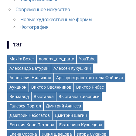
Современное искусство
Новые художественные формы
Фотография
ТЭГ
Maxim Boxer
noname_ary_party
YouTube
Александр Батурин
Алексей Кукушкин
Анастасия Нильская
Арт-пространство отела Фабрика
Аукцион
Виктор Овсянников
Виктор Рибас
Винзавод
Выставка
Выставка живописи
Галерея Портал
Дмитрий Анигеев
Дмитрий Небогатов
Дмитрий Шагин
Евгения Кове-Петрова
Екатерина Кузнецова
Елена Сорока
Женя Швецова
Игорь Суханов