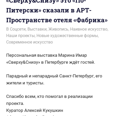
«Сверху&Снизу» это «По-
Питерски» сказали в АРТ-
Пространстве отеля «Фабрика»
30.10.2022
wol.ru
В Соцсети
,
Выставки
,
Живопись
,
Наивное искусство
,
Наши проекты
,
Новые художественные формы
,
Современное искусство
Персональная выставка Марина Имар
«Сверху&Снизу» в Петербурге ждёт гостей.
Парадный и непарадный Санкт-Петербург, его
жители и туристы.
Спасибо всем, кто помогал в реализации
проекта.
Куратор Алексей Кукушкин