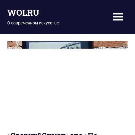
Перейти
WOLRU
к
содержимому
МЕНЮ
О современном искусстве