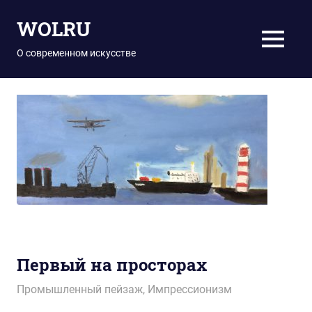
Перейти
WOLRU
к
содержимому
МЕНЮ
О современном искусстве
Первый на просторах
06.08.2018
wol.ru
Промышленный пейзаж
,
Импрессионизм