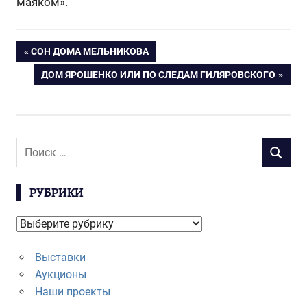
маяком».
Навигация
ПРЕДЫДУЩАЯ
СОН ДОМА МЕЛЬНИКОВА
ЗАПИСЬ:
СЛЕДУЮЩАЯ
ДОМ ЯРОШЕНКО ИЛИ ПО СЛЕДАМ ГИЛЯРОВСКОГО
по
ЗАПИСЬ:
записям
Поиск
ПОИСК
для:
РУБРИКИ
Рубрики
Выставки
Аукционы
Наши проекты