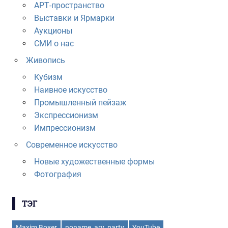
АРТ-пространство
Выставки и Ярмарки
Аукционы
СМИ о нас
Живопись
Кубизм
Наивное искусство
Промышленный пейзаж
Экспрессионизм
Импрессионизм
Современное искусство
Новые художественные формы
Фотография
ТЭГ
Maxim Boxer
noname_ary_party
YouTube