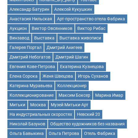
Александр Батурин
Алексей Кукушкин
Анастасия Нильская
Арт-пространство отела Фабрика
Аукцион
Виктор Овсянников
Виктор Рибас
Винзавод
Выставка
Выставка живописи
Галерея Портал
Дмитрий Анигеев
Дмитрий Небогатов
Дмитрий Шагин
Евгения Кове-Петрова
Екатерина Кузнецова
Елена Сорока
Женя Швецова
Игорь Суханов
Катерина Муравьева
Коллекционер
Коллекционирование
Максим Боксер
Марина Имар
Митьки
Москва
Музей Митьки-Арт
На индустриальных скоростях
Невский 20
Николай Базунов
Общество художников без названия
Ольга Бавыкина
Ольга Петрова
Отель Фабрика